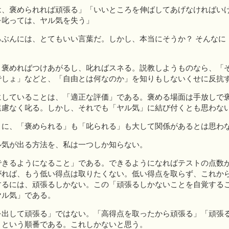
は、褒められれば頑張る」「いいところを伸ばしてあげなければい
を叱っては、ヤル気を失う」
るぶんには、とてもいい言葉だ。しかし、本当にそうか？ そんなに
？
、褒めればつけあがるし、叱ればスネる。説教しようものなら、「
でしょ」などと、「自由とは何なのか」を知りもしないくせに反抗
にしていることは、「適正な評価」である。褒める場面は手放しで
遠慮なく叱る。しかし、それでも「ヤル気」に結び付くとも思わな
」に、「褒められる」も「叱られる」も大して関係があるとは思わ
ル気が出る方法を、私は一つしか知らない。
できるようになること」である。できるようになればテストの点数
がれば、もう低い得点は取りたくない。低い得点を取らず、これか
するには、頑張るしかない。この「頑張るしかないことを自覚する
ヤル気」である。
を出して頑張る」ではない。「高得点を取ったから頑張る」「頑張
」という順番である。これしかないと思う。