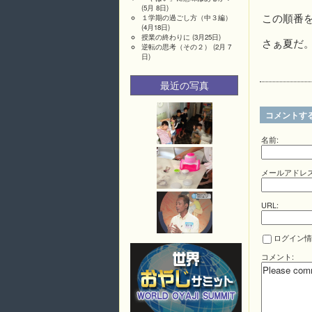
(5月 8日)
この順番
１学期の過ごし方（中３編）
(4月18日)
授業の終わりに
(3月25日)
さぁ夏だ
逆転の思考（その２）
(2月 7
日)
最近の写真
コメントす
名前:
メールアドレス
URL:
ログイン情
コメント: