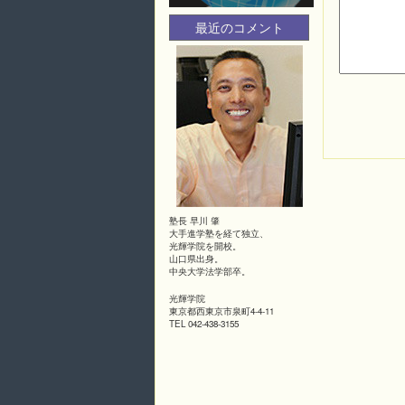
最近のコメント
塾長 早川 肇
大手進学塾を経て独立、
光輝学院を開校。
山口県出身。
中央大学法学部卒。
光輝学院
東京都西東京市泉町4-4-11
TEL 042-438-3155