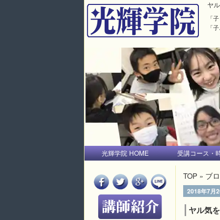
ヤル
「子
「子.
光輝学院 HOME
受講コース・
TOP
»
ブロ
2018年7月
ヤル気を