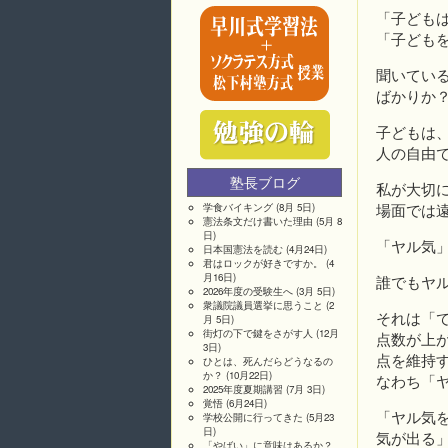
「子ども
「子ども
聞いてい
ばかりか
子どもは
人の自由
塾長ブログ
私が大切
場面では
学食バイキング
(8月 5日)
憲法条文だけ書いた理由
(5月 8
日)
「ヤル気
日本国憲法を読む
(4月24日)
君はロックが好きですか。
(4
月16日)
誰でもヤ
2026年度の受験生へ
(3月 5日)
衆議院議員選挙に思うこと
(2
それは「
月 5日)
街灯の下で鍵をさがす人
(12月
点数が上
3日)
点を維持
ひとは、死んだらどうなるの
か？
(10月22日)
なわち「
2025年度夏期講習
(7月 3日)
覚悟
(6月24日)
「ヤル気
学校公開に行ってきた
(5月23
日)
気が出る
「やばい」に意味はあるか？