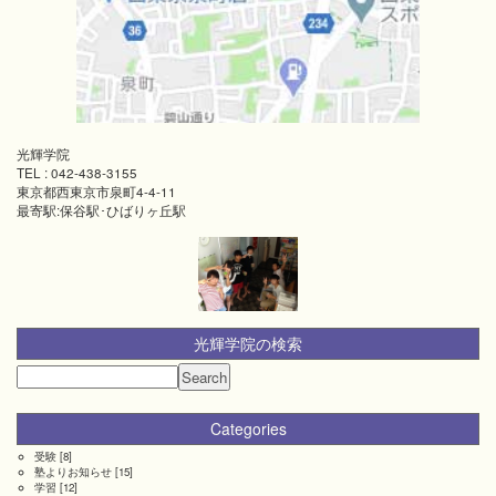
光輝学院
TEL :
042-438-3155
東京都西東京市泉町4-4-11
最寄駅:保谷駅･ひばりヶ丘駅
光輝学院の検索
Categories
受験
[8]
塾よりお知らせ
[15]
学習
[12]