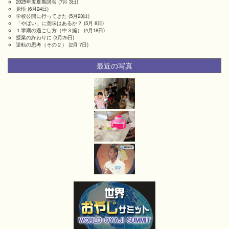
2025年度夏期講習
(7月 3日)
覚悟
(6月24日)
学校公開に行ってきた
(5月23日)
「やばい」に意味はあるか？
(5月 8日)
１学期の過ごし方（中３編）
(4月18日)
授業の終わりに
(3月25日)
逆転の思考（その２）
(2月 7日)
最近の写真