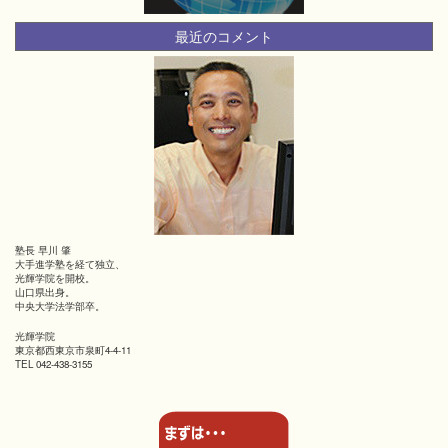
最近のコメント
塾長 早川 肇
大手進学塾を経て独立、
光輝学院を開校。
山口県出身。
中央大学法学部卒。
光輝学院
東京都西東京市泉町4-4-11
TEL 042-438-3155