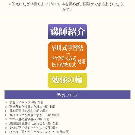
« 答えにたどり着くまで
|
Main
|
本を読めば、国語ができるようになる。
か？ »
塾長ブログ
学食バイキング
(8月 5日)
憲法条文だけ書いた理由
(5月 8日)
日本国憲法を読む
(4月24日)
君はロックが好きですか。
(4月16日)
2026年度の受験生へ
(3月 5日)
衆議院議員選挙に思うこと
(2月 5日)
街灯の下で鍵をさがす人
(12月 3日)
ひとは、死んだらどうなるのか？
(10月22日)